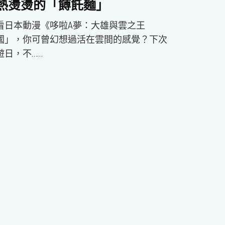
熱燙燙的「餺飥麵」
看日本動漫《哆啦A夢：大雄與雲之王
國」，你可曾幻想過活在雲間的感覺？下次
遊日，不……