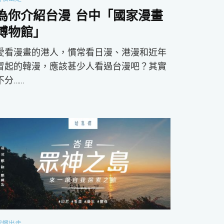
為你介紹台漫 台中「國家漫畫
博物館」
愛看漫畫的港人，慣常看日漫、港漫和近年
冒起的韓漫，應該甚少人看過台漫吧？其實
不分……
習慣出走