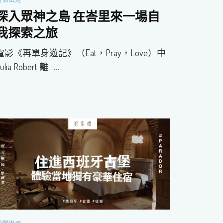
深入眾神之島 在峇里來一場自
我探索之旅
電影《再單身遊記》（Eat，Pray，Love）中
ulia Robert 離……
習慣出走