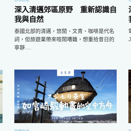
深入清邁郊區原野 重新認識自
我與自然
自
泰國北部的清邁，悠閒、文青、咖啡是代名
詞，但旅遊業帶來喧鬧嘈雜，想重拾昔日的
J
寧靜……
習慣出走