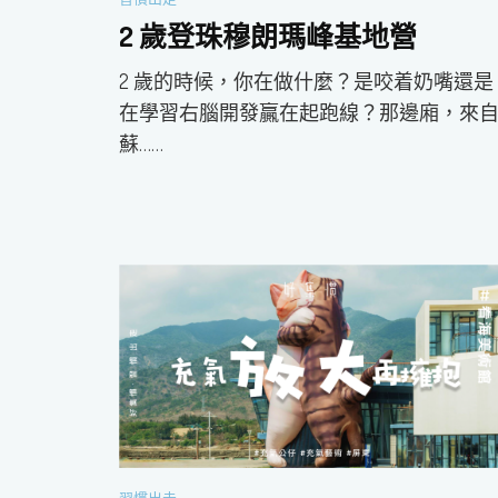
2 歲登珠穆朗瑪峰基地營
2 歲的時候，你在做什麼？是咬着奶嘴還是
在學習右腦開發贏在起跑線？那邊廂，來
蘇……
習慣出走