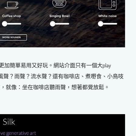
mur更加簡單易用又好玩。網站介面只有一個大play
地，風聲？雨聲？流水聲？還有咖啡店、煮嘢食、小鳥吱
放，就像：坐在咖啡店聽雨聲，想著都覺放鬆。