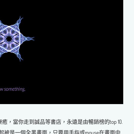
一樣療癒，當你走到誠品等書店，永遠是由暢銷榜的top 10.
本，起被是一個全黑畫面，只要用手指或mouse在畫面中