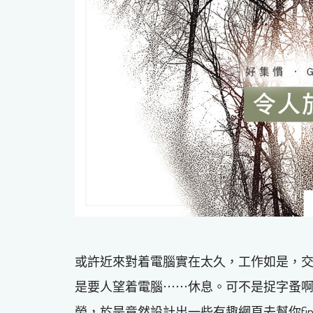
或許近來對着電腦實在太久，工作如是，
是要人望着電腦⋯⋯休息。可不是捉字蚤
勞，於是竟然設計出一些有趣網頁去幫你find a littl