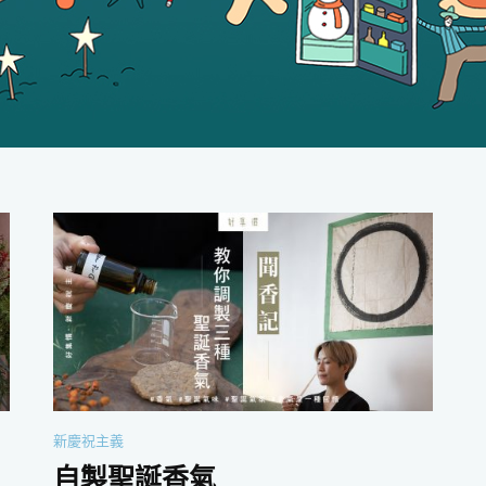
新慶祝主義
自製聖誕香氣