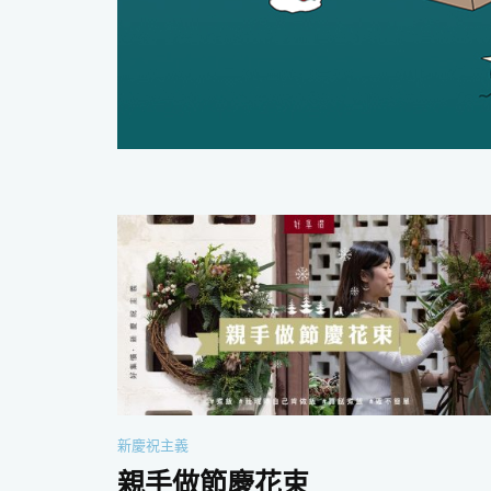
新慶祝主義
親手做節慶花束