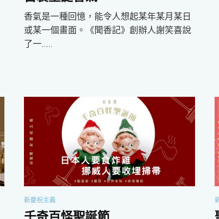
元
香氣是一種回憶，能令人想起某年某月某日
意
或某一個畫面。《聞香記》創辦人謝笑喜說
了一……
新慶祝主義
千奇百怪聖誕節