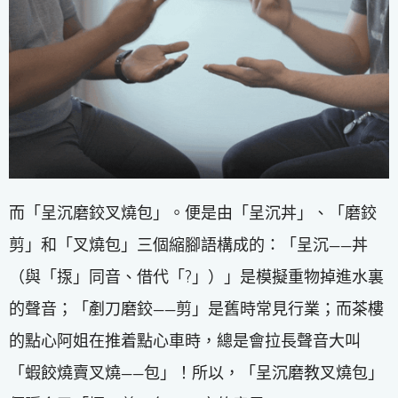
而「呈沉磨鉸叉燒包」。便是由「呈沉丼」、「磨鉸
剪」和「叉燒包」三個縮腳語構成的：「呈沉——丼
（與「揼」同音、借代「?」）」是模擬重物掉進水裏
的聲音；「剷刀磨鉸——剪」是舊時常見行業；而茶樓
的點心阿姐在推着點心車時，總是會拉長聲音大叫
「蝦餃燒賣叉燒——包」！所以，「呈沉磨教叉燒包」