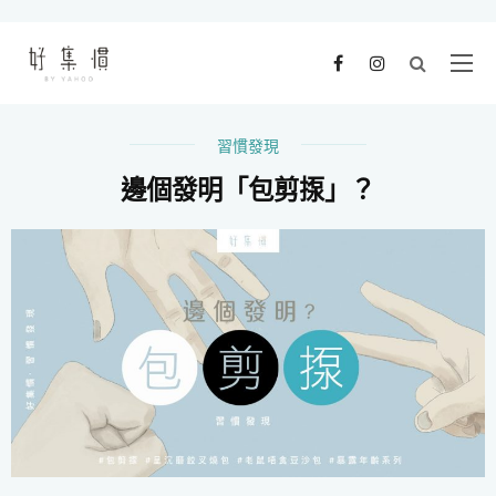
習慣發現
邊個發明「包剪揼」？