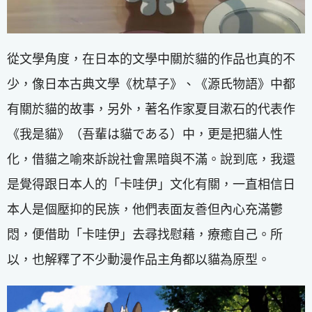
從文學角度，在日本的文學中關於貓的作品也真的不
少，像日本古典文學《枕草子》、《源氏物語》中都
有關於貓的故事，另外，著名作家夏目漱石的代表作
《我是貓》（吾輩は貓である）中，更是把貓人性
化，借貓之喻來訴說社會黑暗與不滿。說到底，我還
是覺得跟日本人的「卡哇伊」文化有關，一直相信日
本人是個壓抑的民族，他們表面友善但內心充滿鬱
悶，便借助「卡哇伊」去尋找慰藉，療癒自己。所
以，也解釋了不少動漫作品主角都以貓為原型。