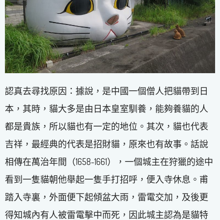
認真去尋找原因：據說，是中國一個僧人把貓帶到日
本，其時，貓大多是由日本皇室馴養，能夠養貓的人
都是貴族，所以貓也有一定的地位。其次，貓也代表
吉祥，最經典的代表是招財貓，原來也有故事。話說
相傳在萬治年間（1658-1661），一個城主在狩獵的途中
看到一隻貓朝他舉起一隻手打招呼，便入寺休息。甫
踏入寺裏，外面便下起傾盆大雨，雷電交加，及後更
得知城內有人被雷電擊中而死，因此城主認為是貓特