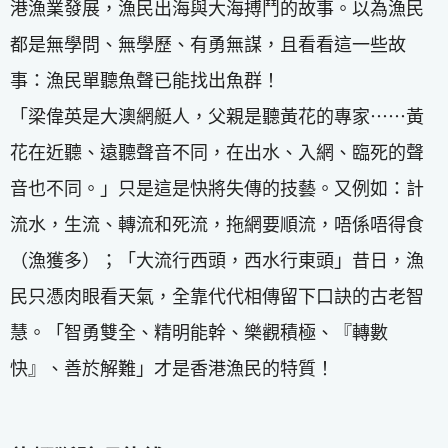
港漁業發展，漁民出海與大海搏鬥的故事。以為漁民
都是無學問、無學歷、有勇無謀，且看看這一些故
事：漁民單聽魚聲已能找出魚群！
「梁偉英是大澳網艇人，父親是聽黃花的專家⋯⋯黃
花在近聽、遠聽聲音不同，在出水、入網、臨死的聲
音也不同。」只是這是快將失傳的技藝。又例如：計
流水，生流、轉流和死流，拖網要順流，唔係唔得食
（漁獲多）；「大流行西頭，西水行東頭」昔日，漁
民只憑肉眼看天氣，全靠代代相傳留下口訣的古老智
慧。「智勇雙全、精明能幹、樂觀積極、『轉數
快』、善於解難」才是香港漁民的特質！