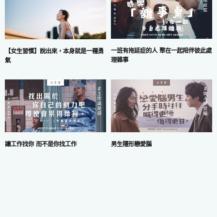
一班有拖延症的人 聚在一起陪伴彼此處
【女生習慣】說出來，本身就是一種勇
理雜事
氣
讓工作找你 而不是你找工作
男生隱形戀愛腦