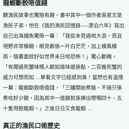
龍蝦斷骹唔值錢
聽漁民故事也驚險有趣，書中其中一個作者吳家文是
漁民子弟，他在《我的漁民回憶錄——漂泊六年》寫出
自己出海捕魚驚險一幕：「我從未見過咁大浪，而且
視野非常模糊，眼見都係一片白茫茫，加上橫風橫
雨，個畫面就好似世界未日咁恐怖！」驚心動魄。
「有聞過死蟹味嘅人都知道味道係點，二百擔死蟹的
威力可想而知……單看文字已經感到臭！當然也有溫情
一幕：龍蝦斷骹唔值錢，「三嬸開始煮飯，不過只係
煮咗好少餸，因為其中一道餸就係揀出嚟嗰四十、五
十隻甩骹龍蝦。」之後日日又食龍蝦……
真正的漁民口術歷史