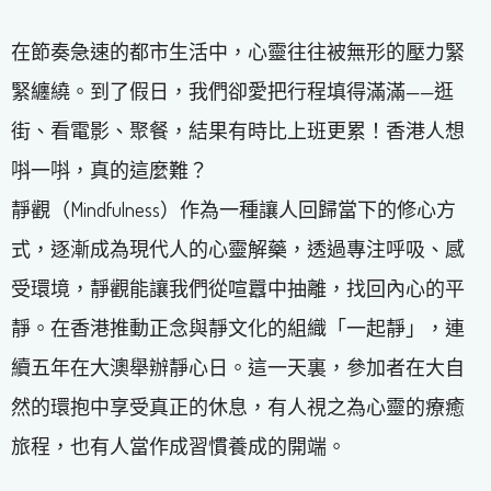
在節奏急速的都市生活中，心靈往往被無形的壓力緊
緊纏繞。到了假日，我們卻愛把行程填得滿滿——逛
街、看電影、聚餐，結果有時比上班更累！香港人想
唞一唞，真的這麼難？
靜觀（Mindfulness）作為一種讓人回歸當下的修心方
式，逐漸成為現代人的心靈解藥，透過專注呼吸、感
受環境，靜觀能讓我們從喧囂中抽離，找回內心的平
靜。在香港推動正念與靜文化的組織「一起靜」，連
續五年在大澳舉辦靜心日。這一天裏，參加者在大自
然的環抱中享受真正的休息，有人視之為心靈的療癒
旅程，也有人當作成習慣養成的開端。