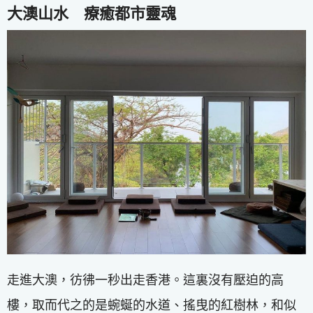
大澳山水 療癒都市靈魂
走進大澳，彷彿一秒出走香港。這裏沒有壓迫的高
樓，取而代之的是蜿蜒的水道、搖曳的紅樹林，和似