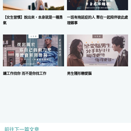
一班有拖延症的人 聚在一起陪伴彼此處
【女生習慣】說出來，本身就是一種勇
理雜事
氣
讓工作找你 而不是你找工作
男生隱形戀愛腦
前往下一篇文章
COPYRIGHT © 2024 MARS DIGITAL LIMITED.