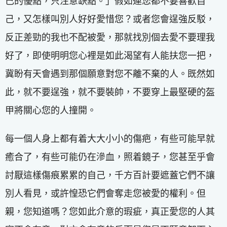
己的優點，只注意缺點。」假如連您都不要喜歡自
己，又怎樣叫別人好好愛惜您？或者您會逞強反駁，
反正差勁的我也不配被愛，那就找別個去愛不要理我
好了，即使明明您心裡是如此渴望有人能扶您一把，
冀盼有天會遇到那個願意對您不離不棄的人。既然如
此，就不要逞強，就不要裝帥，不要穿上最堅硬的盔
甲將關心您的人撞開。
每一個人身上都有着大大小小的傷疤，有些可能早就
癒合了，有些可能仍在滲血，照着鏡子，您甚至乎會
討厭這樣傷痕累累的自己，千方百計要遮蓋它們不讓
別人看見，或許惶恐它們會奪走您被愛的權利。但
親，您知道嗎？您如此介意的瑕疵，真正愛您的人其