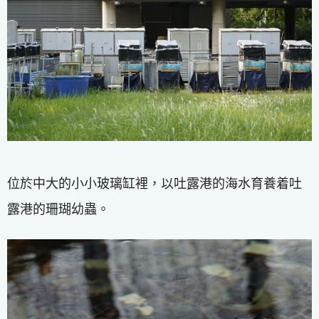
位於中大的小小玻璃缸裡，以吐露港的海水育養着吐
露港的珊瑚幼蟲。