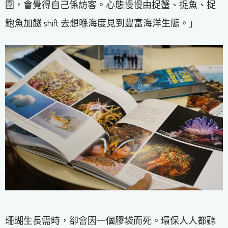
圍，會覺得自己係訪客。心態慢慢由捉蟹、捉魚、捉
鮑魚加餸 shift 去想喺海度見到豐富海洋生態。」
珊瑚生長需時，卻會因一個膠袋而死。環保人人都聽