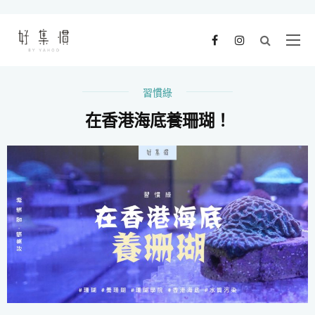
習慣綠
在香港海底養珊瑚！