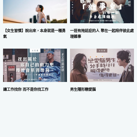
一班有拖延症的人 聚在一起陪伴彼此處
【女生習慣】說出來，本身就是一種勇
理雜事
氣
讓工作找你 而不是你找工作
男生隱形戀愛腦