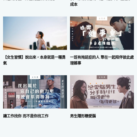
成本
一班有拖延症的人 聚在一起陪伴彼此處
【女生習慣】說出來，本身就是一種勇
理雜事
氣
讓工作找你 而不是你找工作
男生隱形戀愛腦