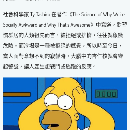
社會科學家 Ty Tashiro 在著作《The Science of Why We’re
Socially Awkward and Why That’s Awesome》中寫道，對習
慣群居的人類祖先而言，被拒絕或排擠，往往就象徵
危險。而冷場是一種被拒絕的感覺，所以時至今日，
當人面對意想不到的寂靜時，大腦中的杏仁核就會響
起警號，讓人產生想戰鬥或逃跑的反應。