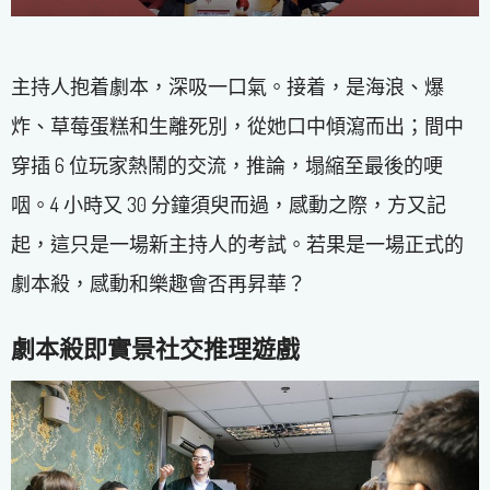
主持人抱着劇本，深吸一口氣。接着，是海浪、爆
炸、草莓蛋糕和生離死別，從她口中傾瀉而出；間中
穿插 6 位玩家熱鬧的交流，推論，塌縮至最後的哽
咽。4 小時又 30 分鐘須臾而過，感動之際，方又記
起，這只是一場新主持人的考試。若果是一場正式的
劇本殺，感動和樂趣會否再昇華？
劇本殺即實景社交推理遊戲