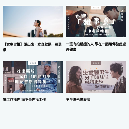
一班有拖延症的人 聚在一起陪伴彼此處
【女生習慣】說出來，本身就是一種勇
理雜事
氣
讓工作找你 而不是你找工作
男生隱形戀愛腦