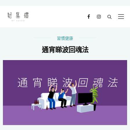
習慣健康
通宵睇波回魂法