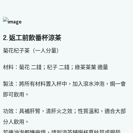
2. 返工前飲番杯涼茶
菊花杞子茶（一人分量）
材料：菊花 二錢；杞子 二錢；綠茶茶葉 適量
製法：將所有材料置入杯中，加入滾水沖泡，焗一會
即可飲用。
功效：具補肝腎，清肝火之效；性質溫和，適合大部
分人飲用。
若連沖泡都嫌麻煩，請到涼茶舖喝杯夏枯草或銀菊