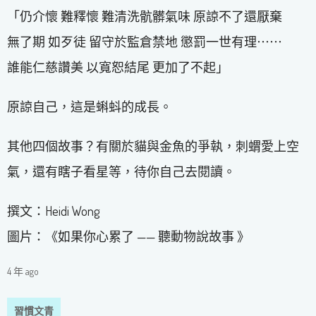
「仍介懷 難釋懷 難清洗骯髒氣味 原諒不了還厭棄
無了期 如歹徒 留守於監倉禁地 懲罰一世有理⋯⋯
誰能仁慈讚美 以寬恕結尾 更加了不起」
原諒自己，這是蝌蚪的成長。
其他四個故事？有關於貓與金魚的爭執，刺蝟愛上空
氣，還有瞎子看星等，待你自己去閱讀。
撰文：Heidi Wong
圖片：《如果你心累了 —— 聽動物說故事 》
4 年 ago
習慣文青