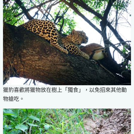
獵豹喜歡將獵物放在樹上「獨食」，以免招來其他動
物搶吃。