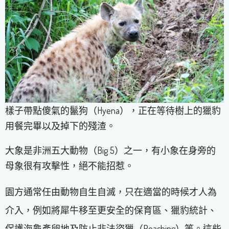
樣子帶點傻氣的鬣狗（Hyena），正在等待樹上的獵豹
用餐完畢以及掉下的殘渣。
大象是非洲五大動物（Big 5）之一，有小象在身旁的
母象很有攻擊性，絕不能招惹。
園方通常任由動物自生自滅，只在適當的時候才人為
介入，例如將犀牛移至更安全的保育區、獵豹統計、
保護海龜產卵地及防止非法盜獵（Poaching）等。這些