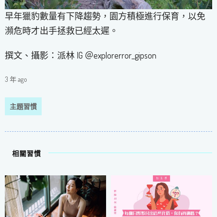
早年獵豹數量有下降趨勢，園方積極進行保育，以免
瀕危時才出手拯救已經太遲。
撰文、攝影：派林 IG ＠explorerror_gipson
3 年 ago
主題習慣
相關習慣