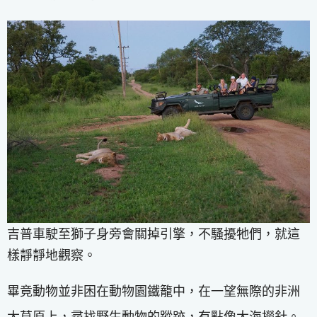
吉普車駛至獅子身旁會關掉引擎，不騷擾牠們，就這
樣靜靜地觀察。
畢竟動物並非困在動物園鐵籠中，在一望無際的非洲
大草原上，尋找野生動物的蹤跡，有點像大海撈針。