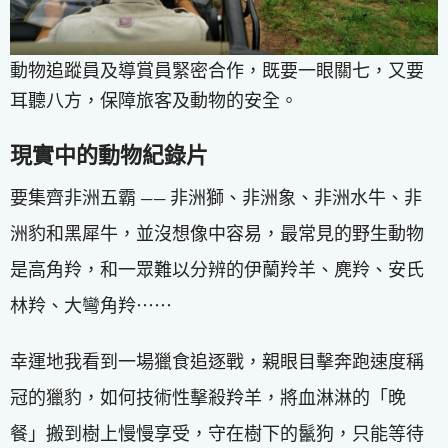
動物追蹤員及導賞員緊密合作，既要一眼關七，又要
耳聽八方，保障旅客及動物的安全。
現實中的動物紀錄片
要集齊非洲五霸 —— 非洲獅、非洲象、非洲水牛、非
洲豹和黑犀牛，並沒想像中容易，最常見的野生動物
是高角羚，和一眾難以分辨的伊蘭羚羊、麂羚、安氏
林羚、大彎角羚⋯⋯
幸運地我看到一場獵食追逐戰，親眼目擊奔跑速度稱
冠的獵豹，如何技術性擊殺羚羊，將血淋淋的「晚
餐」搬到樹上慢慢享受，守在樹下的鬣狗，只能等待