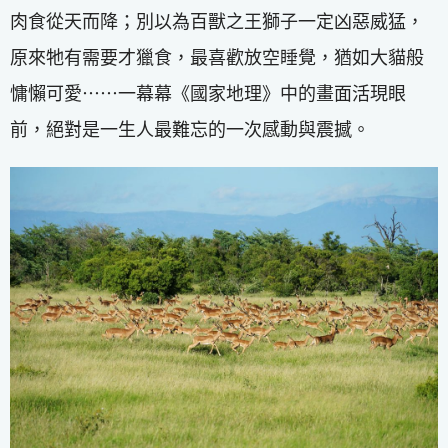
肉食從天而降；別以為百獸之王獅子一定凶惡威猛，
原來牠有需要才獵食，最喜歡放空睡覺，猶如大貓般
慵懶可愛⋯⋯一幕幕《國家地理》中的畫面活現眼
前，絕對是一生人最難忘的一次感動與震撼。