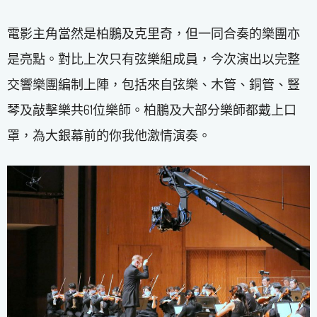
電影主角當然是柏鵬及克里奇，但一同合奏的樂團亦
是亮點。對比上次只有弦樂組成員，今次演出以完整
交響樂團編制上陣，包括來自弦樂、木管、銅管、豎
琴及敲擊樂共61位樂師。柏鵬及大部分樂師都戴上口
罩，為大銀幕前的你我他激情演奏。