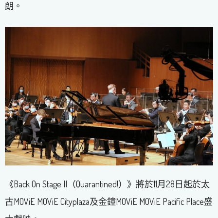
朗。
《Back On Stage II（Quarantined!）》將於11月28日起於太
古MOViE MOViE Cityplaza及金鐘MOViE MOViE Pacific Place盛