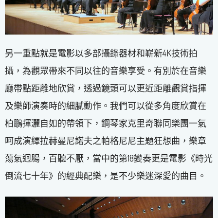
另一重點就是電影以多部攝錄器材和嶄新4K技術拍
攝，為觀眾帶來不同以往的音樂享受。有別於在音樂
廳帶點距離地欣賞，透過鏡頭可以更近距離觀賞指揮
及樂師演奏時的細膩動作。我們可以從多角度欣賞在
柏鵬揮灑自如的帶領下，鋼琴家克里奇聯同樂團一氣
呵成演繹拉赫曼尼諾夫之帕格尼尼主題狂想曲，樂章
蕩氣迥腸，百聽不厭，當中的第18變奏更是電影《時光
倒流七十年》的經典配樂，是不少樂迷深愛的曲目。