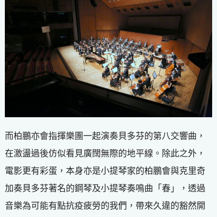
而柏鵬亦會指揮樂團一起演奏貝多芬的第八交響曲，
在激盪過後仿似看見廣闊無際的地平線。除此之外，
電影更有彩蛋，本身亦是小提琴家的柏鵬會與克里奇
加奏貝多芬著名的鋼琴及小提琴奏鳴曲「春」，透過
音樂為可能有點抗疫疲勞的我們，帶來久違的豁然開