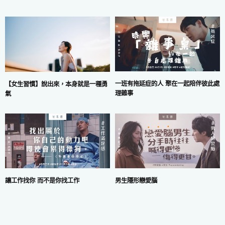
一班有拖延症的人 聚在一起陪伴彼此處
【女生習慣】說出來，本身就是一種勇
理雜事
氣
讓工作找你 而不是你找工作
男生隱形戀愛腦