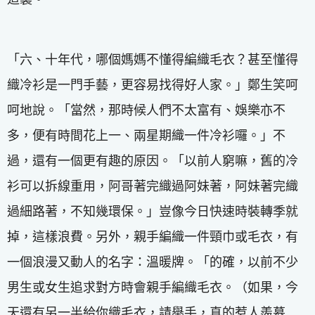
「六、十年代，哪個媽媽不懂得編織毛衣？甚至懂得
織冷衫是一門手藝，更容易找得好人家。」鄭生笑呵
呵地說。「當然，那時候人們不太富有、娛樂亦不
多，便有時間花上一、兩星期織一件冷衫囉。」不
過，還有一個更有趣的原因。「以前人窮嘛，舊的冷
衫可以拆線重用，阿哥著完織過阿妹著，阿妹著完織
過細路著，不知幾環保。」豈像今日快速時裝轉季就
掉，這樣浪費。另外，親手編織一件頸巾或毛衣，有
一個浪漫又動人的名字：溫暖牌。「的確，以前不少
男生或女生追求對方時會親手編織毛衣。（如果，今
天還有另一半給你織毛衣，請舉手，真的惹人羨慕