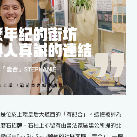
幢是位於上環皇后大道西的「有記合」。這幢被評為
水磨石招牌、石柱上亦留有由書法家區建公所提的北
ne Bite Social營運的社區客廳「壹合」– 一個