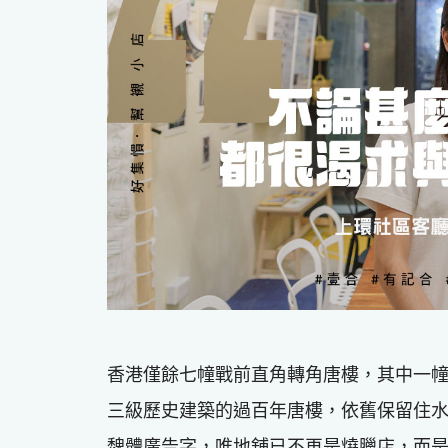
香港僅餘七幢戰前直角轉角唐樓，其中一
三級歷史建築的過百年唐樓，依舊保留住
魏體廣告字，唯地舖已不再是燒臘店，而是變成由O