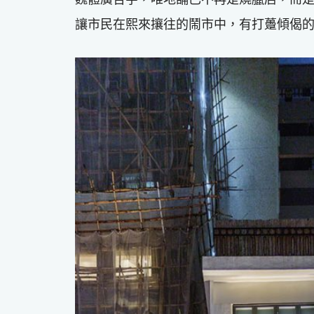
讓市民在熙來攘往的鬧市中，有打躉傾偈