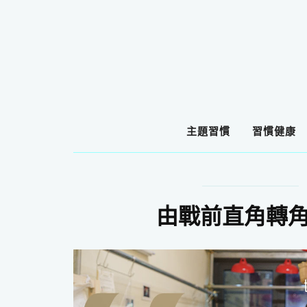
主題習慣
習慣健康
由戰前直角轉