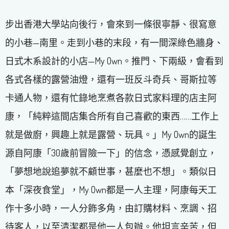
步出香港大學站向後行，會來到一條很寧靜、很寫意
的小巷—南里。走到小巷的末段，有一間深綠色牆身、
日式木系設計的小店—My Own。推門、下兩級，會看到
各式各樣的露營油燈，還有一班反斗奇兵、哥斯拉等
卡通人物，還有忙錄地烹煮各款日式家料理的店主阿
康，「純粹這間店集合所有自己喜歡的東西……工作上
就是做廚，興趣上就是露營、玩具。」My Own的誕生
源自阿康「30歲前冒險一下」的信念，憑感覺創立，
「夢想地說追夢就不顧世事，甚麼也不想」。類似日
本「深夜食堂」，My Own都是一人主理，阿康每天工
作十多小時，一人分飾多角，由訂購材料、烹調、招
待客人，以至清潔都是他一人包辦。他坦言辛苦，但