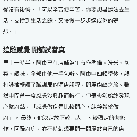
從沒有後悔，「可以辛苦便辛苦，你要想盡辦法去生
活，支撐到生活之餘，又慢慢一步步達成你的夢
想。」
追隨感覺 開舖試當真
早上十時半，阿康已在店舖為午市作準備。洗米、切
菜、調味，全部由他一手包辦。阿康中四輟學後，誤
打誤撞報讀了職訓局的酒店課程，開展廚藝之旅。雖
然中間曾一度感覺沒興趣而轉行，但最後卻始終發現
心繫廚藝，「感覺做廚是比較開心，純粹希望做
廚」。 最終，他決定放下較高人工、較穩定的裝修工
作，回歸廚房，亦不時幻想要開一間屬於自已的店