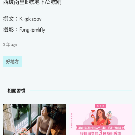
西環南里16號地下A3號舖
撰文：K. @k.spov
攝影：Fung @mlifly
3 年 ago
好地方
相關習慣