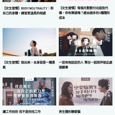
【女生習慣】每個月默默付出這些代
【女生習慣】BODY NEUTRALITY：和
價，你有算過嗎？經血過多的3種隱形
自己的身體，練習更溫柔的相處
成本
一班有拖延症的人 聚在一起陪伴彼此處
【女生習慣】說出來，本身就是一種勇
理雜事
氣
讓工作找你 而不是你找工作
男生隱形戀愛腦