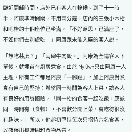
臨近開舖時間，店外已有客人在輪候。到了十一時
半，阿康準時開閘，不用兩分鐘，店內的三張小木枱
和吧枱約十個座位已坐滿，「不好意思，已滿座了，
不如你們去別處吃！」阿康跟未能入座的客人說。
「想吃甚麼？」「兩碗牛肉飯。」阿康為全場客人下
單後，就埋首在廚房煮食。由於 My Own只由阿康一人
主埋，所有工作都是阿康「一腳踢」。加上阿康對煮
食有自己的堅持：希望同一時間為客人上菜，讓客人
有良好的用餐體驗，「同一枱的食客一起吃飯，應該
同一時間有（食物），不喜歡分開上菜，會吃得很沒
有趣味。」所以，他起初堅持每次只招待六名食客，
以確保出餐時間和食物品質。