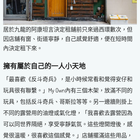
居於九龍的阿康坦言決定租舖前只來過西環數次，但
因店舖有窗、街道寧靜，自己感覺舒適，便在短時間
內決定租下來。
擁有屬於自己的一人小天地
「最喜歡《反斗奇兵》，是小時候常看和覺得安仔和
玩具很有聯繫。」My Own內有三個木架，放滿不同的
玩具，包括反斗奇兵、哥斯拉等等。另一邊牆則掛上
不同的露營用的油燈或氣化燈，「我喜歡去露營因為
可以同世界隔絕，享受寧靜氣氛。這些燈開燈後，感
覺很溫暖，很喜歡這個感覺。」店舖擺滿這些用品，