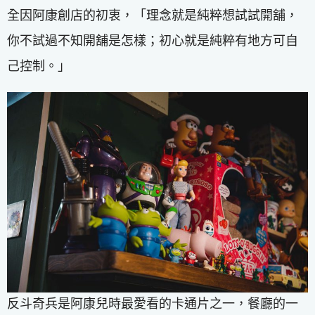
全因阿康創店的初衷，「理念就是純粹想試試開舖，
你不試過不知開舖是怎樣；初心就是純粹有地方可自
己控制。」
反斗奇兵是阿康兒時最愛看的卡通片之一，餐廳的一