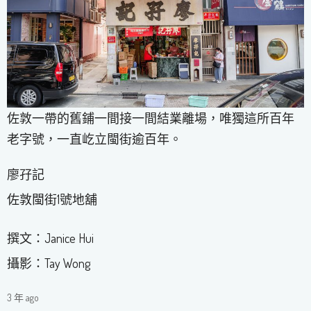
佐敦一帶的舊鋪一間接一間結業離場，唯獨這所百年
老字號，一直屹立閩街逾百年。
廖孖記
佐敦閩街1號地舖
撰文：Janice Hui
攝影：Tay Wong
3 年 ago