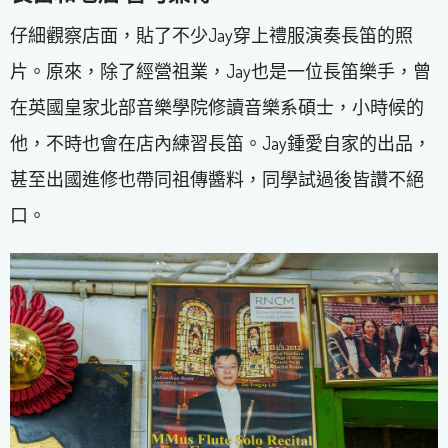
仔細觀察店面，貼了不少Jay穿上禮服演奏長笛的照
片。原來，除了經營祖業，Jay也是一位長笛樂手，曾
在英國皇家北部音樂學院修讀音樂系碩士，小時候的
他，不時也會在店內練習長笛。Jay鍾愛自家的出品，
甚至出國進修也帶同祖傳醬料，同學試過後皆讚不絕
口。