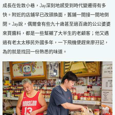
成長在佐敦小巷，Jay深刻地感受到時代變遷得有多
快。附近的店鋪早已改頭換面，舊鋪一間接一間地倒
閉。Jay說，偶爾會有些九十歲甚至過百歲的公公婆婆
來買醬料，都是一些幫襯了大半生的老顧客；他又遇
過有老太太移民外國多年，一下飛機便趕來廖孖記，
為的就是找回一份熟悉的味道。