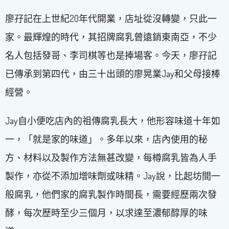
廖孖記在上世紀20年代開業，店址從沒轉變，只此一
家。最輝煌的時代，其招牌腐乳曾遠銷東南亞，不少
名人包括發哥、李司棋等也是捧場客。今天，廖孖記
已傳承到第四代，由三十出頭的廖晃業Jay和父母接棒
經營。
Jay自小便吃店內的祖傳腐乳長大，他形容味道十年如
一，「就是家的味道」。多年以來，店內使用的秘
方、材料以及製作方法無甚改變，每樽腐乳皆為人手
製作，亦從不添加增味劑或味精。Jay說，比起坊間一
般腐乳，他們家的腐乳製作時間長，需要經歷兩次發
酵，每次歷時至少三個月，以求達至濃郁醇厚的味