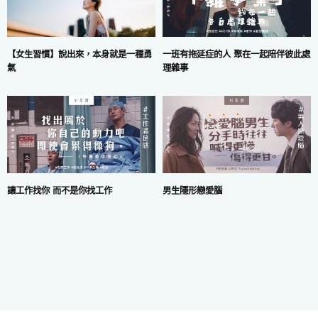
一班有拖延症的人 聚在一起陪伴彼此處
【女生習慣】說出來，本身就是一種勇
理雜事
氣
讓工作找你 而不是你找工作
男生隱形戀愛腦