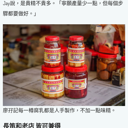
Jay說，是貴精不貴多。「寧願產量少一點，但每個步
驟都要做好。」
廖孖記每一樽腐乳都是人手製作，不加一點味精。
長笛和老店 皆可兼得