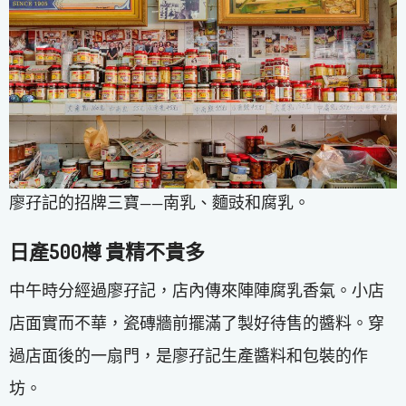
廖孖記的招牌三寶——南乳、麵豉和腐乳。
日產500樽 貴精不貴多
中午時分經過廖孖記，店內傳來陣陣腐乳香氣。小店
店面實而不華，瓷磚牆前擺滿了製好待售的醬料。穿
過店面後的一扇門，是廖孖記生產醬料和包裝的作
坊。