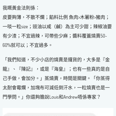
我嘅黃金法則係：
皮要夠薄，不散不爛；餡料比例 魚肉>木薯粉>豬肉；
一啖一粒size；豉油以咸（鹹）為主可少甜；辣椒油要
有少渣；不宜過辣，可帶些少麻；醬料覆蓋燒賣50-
60%就可以；不宜過多。
「我們知道，不少小店的燒賣是攞貨的，大多是『金
龍』、『陳記』，或是『海皇』；也有一些真的是自
己手做，會加分。」蒸燒賣，時間是關鍵。「你蒸得
太耐會霉爛，加塊布可減低倒汗水，一粒燒賣也是一
門學問。」你還夠膽說Louis和Andrew唔係專家？