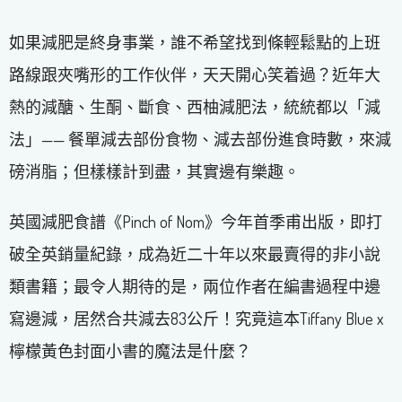
如果減肥是終身事業，誰不希望找到條輕鬆點的上班
路線跟夾嘴形的工作伙伴，天天開心笑着過？近年大
熱的減醣、生酮、斷食、西柚減肥法，統統都以「減
法」—— 餐單減去部份食物、減去部份進食時數，來減
磅消脂；但樣樣計到盡，其實邊有樂趣。
英國減肥食譜《Pinch of Nom》今年首季甫出版，即打
破全英銷量紀錄，成為近二十年以來最賣得的非小說
類書籍；最令人期待的是，兩位作者在編書過程中邊
寫邊減，居然合共減去83公斤！究竟這本Tiffany Blue x
檸檬黃色封面小書的魔法是什麼？