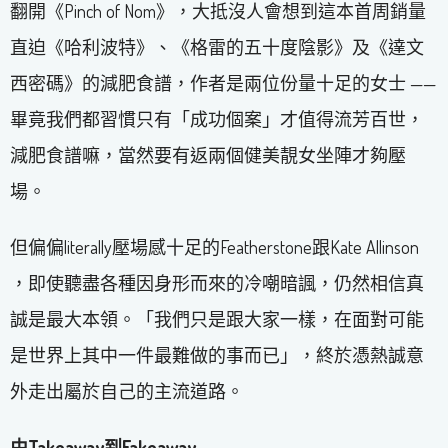
翻開《Pinch of Nom》，大抵沒人會想到這本首周銷量
直迫《哈利波特》、《格雷的五十度陰影》及《達文
西密碼》的減肥食譜，作者是兩位份量十足的女士 ——
畢竟我們都習慣只有「成功個案」才值得流芳百世，
減肥食譜嘛，當然要有返兩個健美靚女坐陣才夠壓
場。
但偏偏literally壓場感十足的Featherstone跟Kate Allinson
，即使聽盡各種因身形而來的冷嘲暗諷，仍然相信真
誠是最大本領。「我們只是跟大家一樣，在面對可能
是世界上其中一件最難做的事而已」，終於憑熱誠意
外走出屬於自己的主流道路。
由Takeaway到Fakeaway