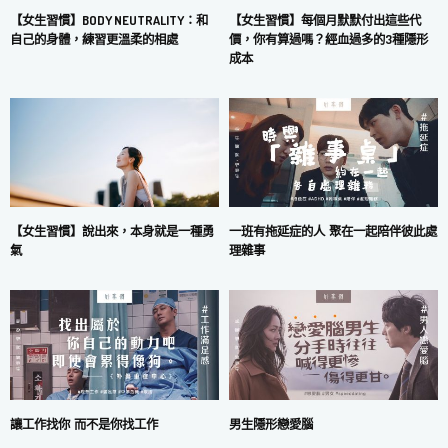
【女生習慣】每個月默默付出這些代
【女生習慣】BODY NEUTRALITY：和
價，你有算過嗎？經血過多的3種隱形
自己的身體，練習更溫柔的相處
成本
一班有拖延症的人 聚在一起陪伴彼此處
【女生習慣】說出來，本身就是一種勇
理雜事
氣
讓工作找你 而不是你找工作
男生隱形戀愛腦