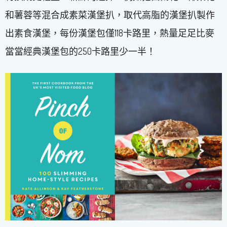
和薯蓉等混合成素菜漢堡扒，取代高脂的漢堡扒製作
出素食漢堡，每份漢堡包僅118卡路里，熱量足足比麥
當當經典漢堡包的250卡路里少一半！