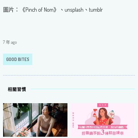
圖片：《Pinch of Nom》、unsplash、tumblr
7 年 ago
GOOD BITES
相關習慣