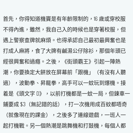
首先，你得知道機竇是有年齡限制的，16 歲或穿校服
不得內進，雖然，我自己入的時候也是穿著校服，但
遇上警察查牌就麻煩。也得承認自己最初最興奮也是
打成人麻將，食了大牌有鹹濕公仔除衫，那個年頭已
經很興奮和過癮。之後，《街頭霸王》引起一陣熱
潮，你要換定大餅放在屏幕前「跟機」（有沒有人聽
過），波動拳、昇龍拳，高手可以一蚊玩到爆機。接
着是《頭文字 D》，以前打機都是一蚊一局，但鍊車一
鋪要成 $3（無記錯的話），打一次機用成百蚊都唔奇
（就像現在的課金），之後多了連線遊戲，一班人一
起打機戰。另一個熱潮是跳舞機和打鼓機，每個人都