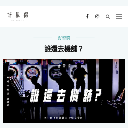
好習慣
誰還去機舖？