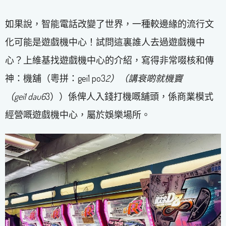
如果說，智能電話改變了世界，一種較邊緣的流行文
化可能是遊戲機中心！試問這裏誰人去過遊戲機中
心？上維基找遊戲機中心的介紹，寫得非常啜核和傳
神：機舖（粵拼：gei1 po3
2）（講衰啲就機竇
（gei1 dau6
3））係俾人入錢打機嘅舖頭，係商業模式
經營嘅遊戲機中心，屬於娛樂場所。