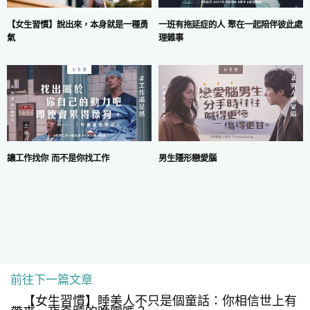
一班有拖延症的人 聚在一起陪伴彼此處
【女生習慣】說出來，本身就是一種勇
理雜事
氣
讓工作找你 而不是你找工作
男生隱形戀愛腦
前往下一篇文章
COPYRIGHT © 2024 MARS DIGITAL LIMITED.
【女生習慣】睡美人不只是個童話：你相信世上有
使用條款
|
私隱政策