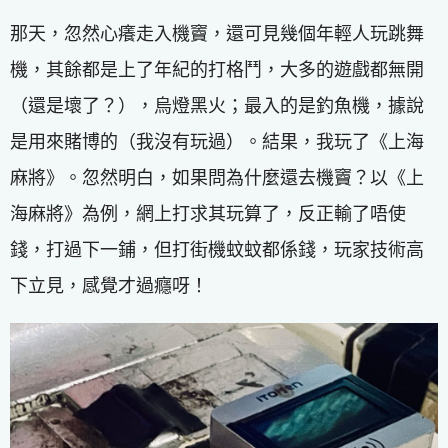
那天，忽然心癢走入機竇，還可見幾個年輕人玩跳舞
機，其餘都是上了年紀的打格鬥，大多的遊戲都無開
（還是壞了？），烏燈黑火；最入的是釣魚機，據說
是用來賭博的（我沒有玩過）。結果，我玩了《上海
麻將》。忽然明白，如果問為什麼還去機竇？以《上
海麻將》為例，網上打求其玩算了，反正輸了唔使
錢，打過下一鋪，但打街機蚊蚊都係錢，玩家技術高
下立見，感覺才過癮呀！