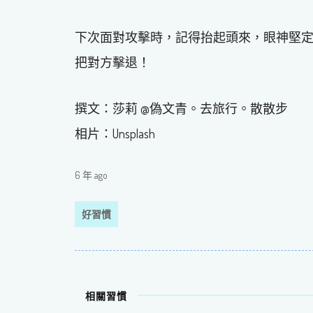
下次面對攻擊時，記得抬起頭來，眼神堅
把對方擊退！
撰文：莎莉 @偽文青。去旅行。散散步
相片：Unsplash
6 年 ago
好習慣
相關習慣