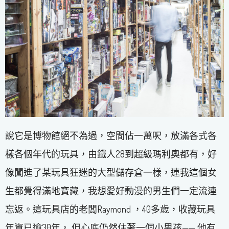
說它是博物館絕不為過，空間佔一萬呎，放滿各式各
樣各個年代的玩具，由鐵人28到超級瑪利奧都有，好
像闖進了某玩具狂迷的大型儲存倉一樣，連我這個女
生都覺得滿地寶藏，我想愛好動漫的男生們一定流連
忘返。這玩具店的老闆Raymond ，40多歲，收藏玩具
年資已逾30年， 但心底仍然住著一個小男孩—— 他有