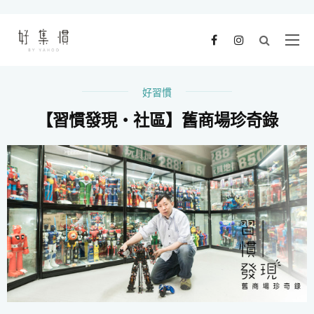
好習慣
【習慣發現・社區】舊商場珍奇錄