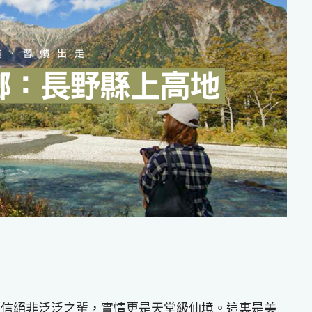
相信絕非泛泛之輩，實情更是天堂級仙境。這裏是美