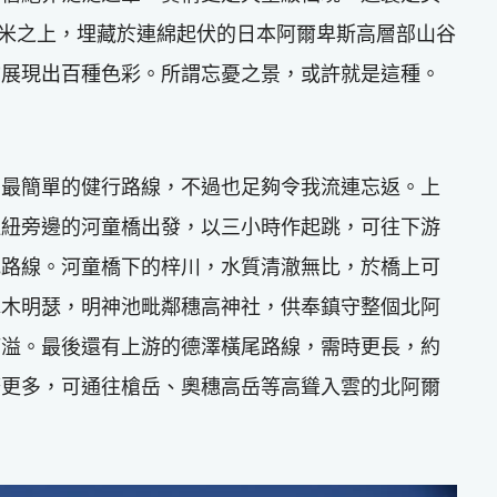
500米之上，埋藏於連綿起伏的日本阿爾卑斯高層部山谷
物展現出百種色彩。所謂忘憂之景，或許就是這種。
了最簡單的健行路線，不過也足夠令我流連忘返。上
樞紐旁邊的河童橋出發，以三小時作起跳，可往下游
池路線。河童橋下的梓川，水質清澈無比，於橋上可
水木明瑟，明神池毗鄰穗高神社，供奉鎮守整個北阿
滿溢。最後還有上游的德澤橫尾路線，需時更長，約
廣更多，可通往槍岳、奧穗高岳等高聳入雲的北阿爾