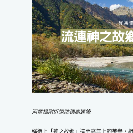
河童橋附近遠眺穗高連峰
稱得上「神之故鄉」這至高無上的美譽，