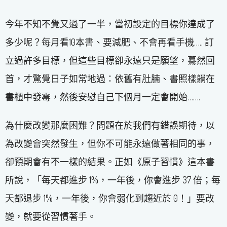
今年不知不覺又過了一半，當初設定的目標你達成了
多少呢？每月看10本書、要減肥、不會再看手機….. 訂
立過許多目標，但這些目標卻永遠只是願望，驀然回
首，才驚覺日子如常地過：依舊有肚腩、書照樣躺在
書櫃中發霉，然後安慰自己下個月一定會開始…….
為什麼改變那麼困難？問題在於我們有錯誤期待，以
為改變會突然發生，但你不可能永遠做著相同的事，
卻預期會有不一樣的結果。正如《原子習慣》這本書
所說，「每天都進步 1%，一年後，你會進步 37 倍；每
天都退步 1%，一年後，你會弱化到趨近於 0！」要改
變，就要從習慣著手。