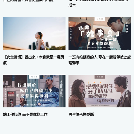
成本
一班有拖延症的人 聚在一起陪伴彼此處
【女生習慣】說出來，本身就是一種勇
理雜事
氣
讓工作找你 而不是你找工作
男生隱形戀愛腦