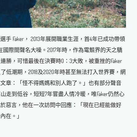
Faker， 2013年展開職業生涯，首4年已成功帶領
國際間聲名大噪。2017年時，作為電競界的天之驕
連勝，可惜最後在決賽時0：3大敗，被重挫的Faker
了低潮期，2018及2020年時甚至無法打入世界賽，網
做文章：「怪不得媽媽和別人跑了。」也有部分聲音
高山走到低谷，短短7年嘗盡人情冷暖，唯Faker仍然心
對於惡言，他在一次訪問中回應：「現在已經能做好
的內在。」