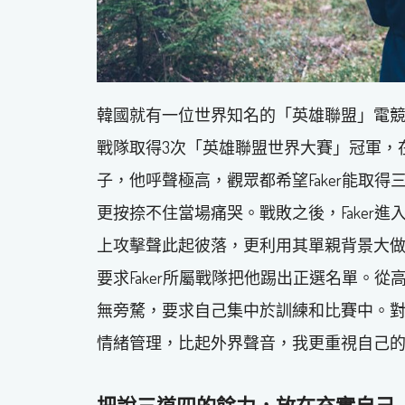
韓國就有一位世界知名的「英雄聯盟」電競選手 
戰隊取得3次「英雄聯盟世界大賽」冠軍，在
子，他呼聲極高，觀眾都希望Faker能取得三
更按捺不住當場痛哭。戰敗之後，Faker進入
上攻擊聲此起彼落，更利用其單親背景大
要求Faker所屬戰隊把他踢出正選名單。從
無旁騖，要求自己集中於訓練和比賽中。
情緒管理，比起外界聲音，我更重視自己