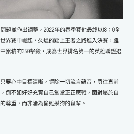
問題並作出調整，2022年的春季賽他最終以18：0全
盟世界賽中崛起，久違的踏上王者之路進入決賽，雖
中累積的350擊殺，成為世界排名第一的英雄聯盟選
，只要心中目標清晰，摒除一切流言雜音，勇往直前
人，倒不如好好充實自己堂堂正正應戰，面對屬於自
人的尊重，而非淪為偷雞摸狗的鼠輩。