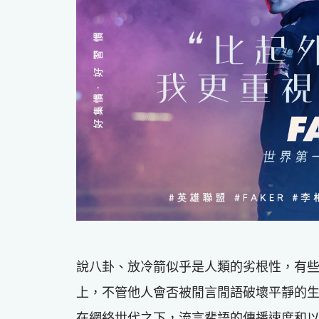
說八卦、放冷箭似乎是人類的劣根性，有
上，不管他人會否被閒言閒語破壞平靜的
在網絡世代之下，流言蜚語的傳播速度和