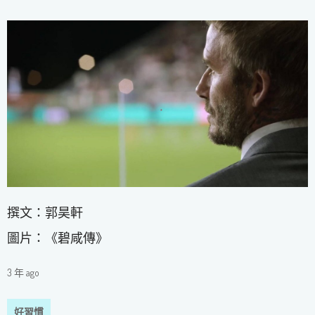
撰文：郭昊軒
圖片：《碧咸傳》
3 年 ago
好習慣