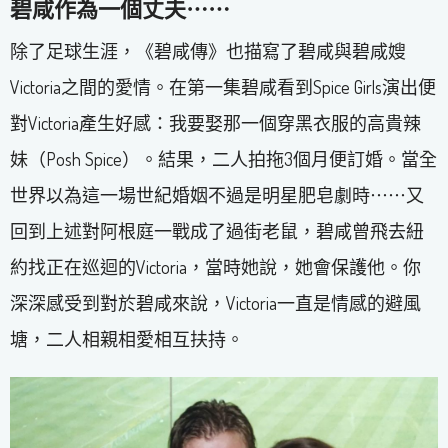
碧咸作為一個丈夫⋯⋯
除了足球生涯，《碧咸傳》也描寫了碧咸與碧咸嫂
Victoria之間的愛情。在第一集碧咸看到Spice Girls演出便
對Victoria產生好感：我要娶那一個穿黑衣服的高貴辣
妹（Posh Spice）。結果，二人拍拖3個月便訂婚。當全
世界以為這一場世紀婚姻不過是明星肥皂劇時⋯⋯又
回到上述對阿根庭一戰成了過街老鼠，碧咸曾飛去紐
約找正在巡迴的Victoria，當時她說，她會保護他。你
深深感受到對於碧咸來說，Victoria一直是情感的避風
塘，二人相親相愛相互扶持。