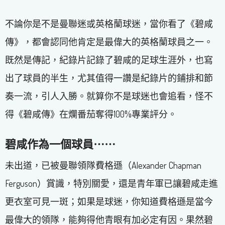
不論你是不是曼聯迷或英格蘭球迷，當你看了《碧咸
傳》，都會認同他肯定是最偉大的英格蘭球員之一。
既然是傳記，紀錄片記錄了碧咸的足球生涯外，也寫
出了球員的半生，尤其值得一讚是紀錄片的鋪排和節
奏一流，引人入勝。就算你不是球迷也會追看，怪不
得《碧咸傳》在爛番茄奪得100%專業評分。
碧咸作為一個球員⋯⋯
未出道，已被曼聯領隊費格遜（Alexander Chapman
Ferguson）賞識，特別關愛，還是青年軍已讓碧咸走進
更衣室可見一斑；如果是球迷，你知道費格遜是當今
最偉大的領隊，能夠得他青眼有加必定有因。果然碧