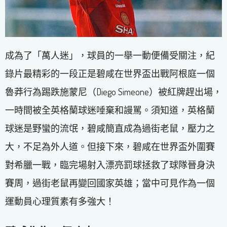
成為了「萬人迷」，球員的一舉一動便備受關注，紀
錄片最精彩的一段正是碧咸在世界盃出戰阿根庭一個
魯莽行為踢跌施蒙尼（Diego Simeone）被紅牌趕出場，
一時間被全英格蘭球迷唾棄和謾駡。須知道，英格蘭
球迷是野蠻的流氓，碧咸簡直成為過街老鼠，壓力之
大，不足為外人道。但接下來，碧咸在世界盃外圍賽
對希臘一戰，臨完場射入漂亮罰球拯救了球隊晉身決
賽周，過街老鼠再變回國家英雄；當中可見作為一個
運動員心理質素有多強大！