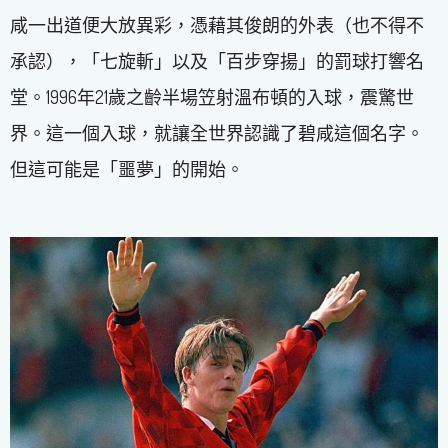
咸一出道便大放異彩，憑藉其俊朗的外表（也不得不
承認），「七旋斬」以及「百步穿揚」的罰球打響名
堂。1996年21歲之齡半場笠射溫布頓的入球，震驚世
界。這一個入球，就讓全世界認識了碧咸這個名字。
但這可能是「噩夢」的開始。