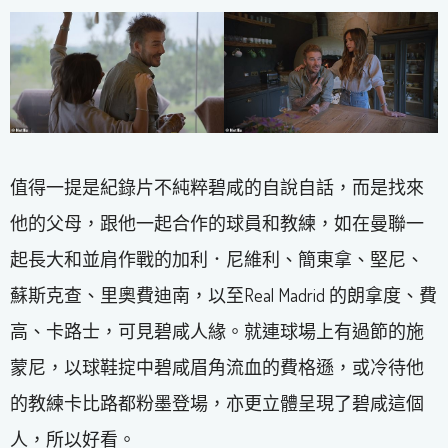
值得一提是紀錄片不純粹碧咸的自說自話，而是找來
他的父母，跟他一起合作的球員和教練，如在曼聯一
起長大和並肩作戰的加利．尼維利、簡東拿、堅尼、
蘇斯克查、里奧費迪南，以至Real Madrid 的朗拿度、費
高、卡路士，可見碧咸人緣。就連球場上有過節的施
蒙尼，以球鞋掟中碧咸眉角流血的費格遜，或冷待他
的教練卡比路都粉墨登場，亦更立體呈現了碧咸這個
人，所以好看。