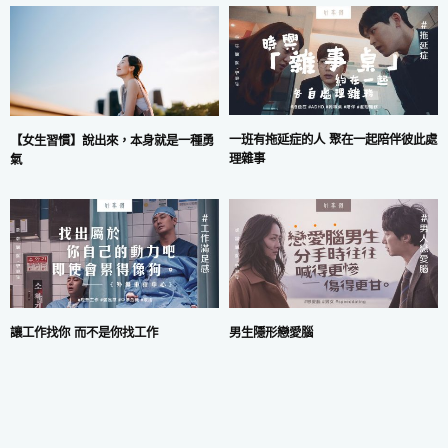
一班有拖延症的人 聚在一起陪伴彼此處
【女生習慣】說出來，本身就是一種勇
理雜事
氣
讓工作找你 而不是你找工作
男生隱形戀愛腦