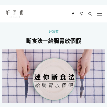
好習慣
斷食法－給腸胃放個假