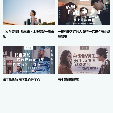
一班有拖延症的人 聚在一起陪伴彼此處
【女生習慣】說出來，本身就是一種勇
理雜事
氣
讓工作找你 而不是你找工作
男生隱形戀愛腦