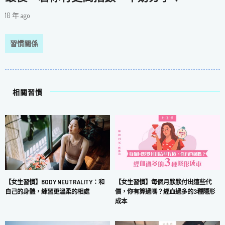
10 年 ago
習慣關係
相關習慣
【女生習慣】每個月默默付出這些代
【女生習慣】BODY NEUTRALITY：和
價，你有算過嗎？經血過多的3種隱形
自己的身體，練習更溫柔的相處
成本