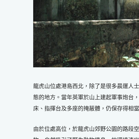
龍虎山位處港島西北，除了是很多晨運人
態的地方。當年英軍於山上建起軍事炮台，
床、指揮台及多座的掩蔽體，仍保存得相
由於位處高位，於龍虎山郊野公園的路段