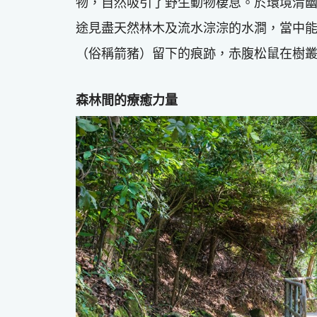
物，自然吸引了野生動物棲息。於環境清
途見盡天然林木及流水淙淙的水澗，當中
（俗稱箭豬）留下的痕跡，赤腹松鼠在樹
森林間的療癒力量