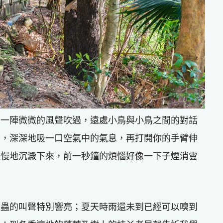
，一陣微微的風聲吹過，遠處小鳥與小鳥之間的對話
睛，深深地吸一口空氣中的氣息，再打開你的手臂伸
慢慢地沉澱下來，前一秒鐘的煩惱好像一下子煙消雲
昆蟲的叫聲特別響亮；夏天時雨還未到已經可以嗅到