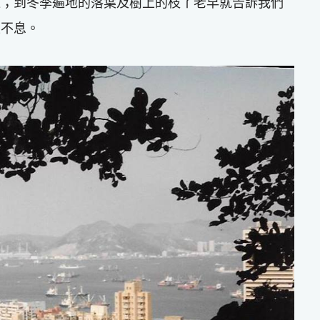
適；到冬季遍地的落葉及樹上的枝丫老早就告訴我們
生不息。