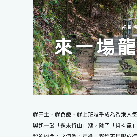
趕巴士、趕食飯、趕上班幾乎成為香港人
興起一鼓「週未行山」潮，除了「抖抖氣
鬆的機會。之但係，走進山野絕不局限於