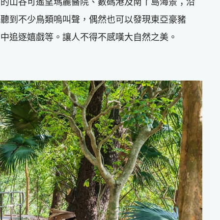
幽的山谷可遙望瑪麗醫院、數碼港及南丫島海景；沿
能聽到不少鳥類嗚叫聲，偶然也可以發現東亞豪豬
叢中追逐嬉戲等。讓人不得不感嘆大自然之美。