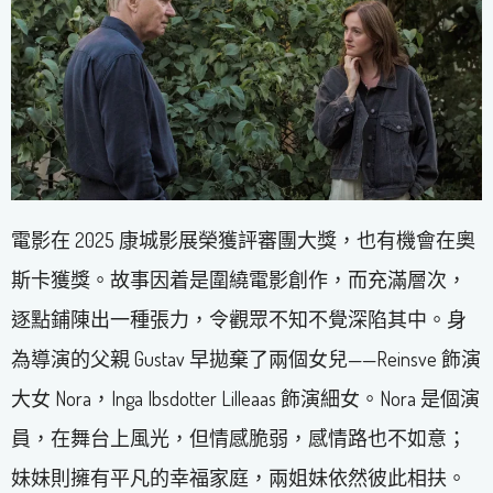
電影在 2025 康城影展榮獲評審團大獎，也有機會在奧
斯卡獲獎。故事因着是圍繞電影創作，而充滿層次，
逐點鋪陳出一種張力，令觀眾不知不覺深陷其中。身
為導演的父親 Gustav 早拋棄了兩個女兒——Reinsve 飾演
大女 Nora，Inga Ibsdotter Lilleaas 飾演細女。Nora 是個演
員，在舞台上風光，但情感脆弱，感情路也不如意；
妹妹則擁有平凡的幸福家庭，兩姐妹依然彼此相扶。