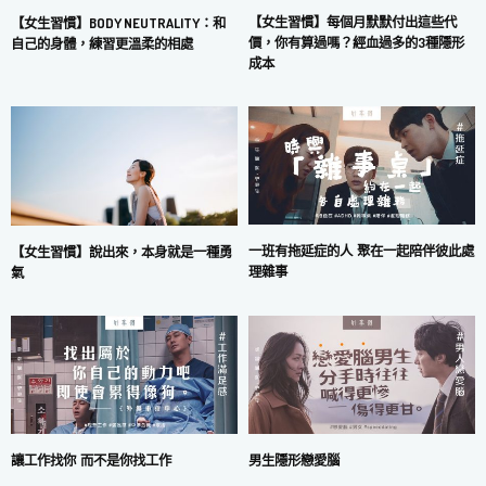
【女生習慣】每個月默默付出這些代
【女生習慣】BODY NEUTRALITY：和
價，你有算過嗎？經血過多的3種隱形
自己的身體，練習更溫柔的相處
成本
一班有拖延症的人 聚在一起陪伴彼此處
【女生習慣】說出來，本身就是一種勇
理雜事
氣
讓工作找你 而不是你找工作
男生隱形戀愛腦