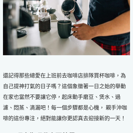
還記得那些總愛在上班前去咖啡店排隊買杯咖啡，為
自己提神打氣的日子嗎？這個象徵著一日之始的舉動
在家也當然不要讓它停，起床動手磨豆、煲水、過
濾、悶蒸、滴漏吧！每一個步驟都是心機， 親手沖咖
啡的這份專注，絕對能讓你更認真去迎接新的一天！