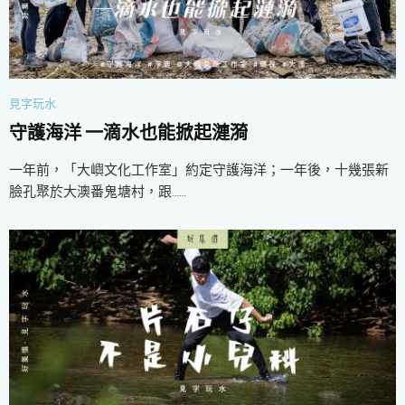
見字玩水
守護海洋 一滴水也能掀起漣漪
一年前，「大嶼文化工作室」約定守護海洋；一年後，十幾張新
臉孔聚於大澳番鬼塘村，跟……