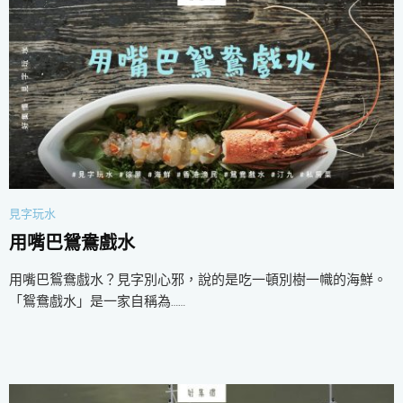
見字玩水
用嘴巴鴛鴦戲水
用嘴巴鴛鴦戲水？見字別心邪，說的是吃一頓別樹一幟的海鮮。
「鴛鴦戲水」是一家自稱為……