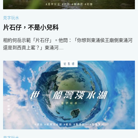
見字玩水
片石仔，不是小兒科
相約何岳示範「片石仔」。他問：「你想到東涌侯王廟側東涌河
還是到西貢上窰？」東涌河……
見字玩水