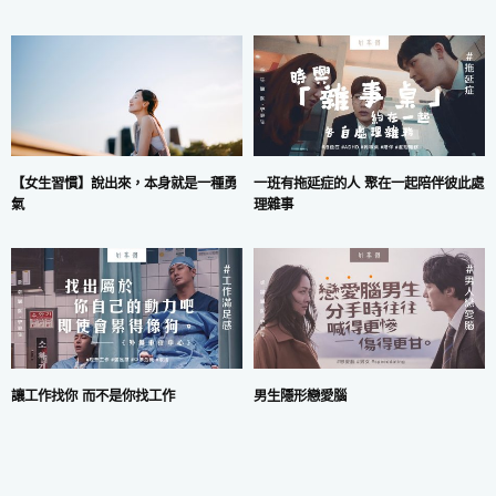
一班有拖延症的人 聚在一起陪伴彼此處
【女生習慣】說出來，本身就是一種勇
理雜事
氣
讓工作找你 而不是你找工作
男生隱形戀愛腦