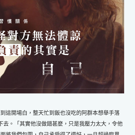
聽到這開場白，整天忙到飯也沒吃的阿群本想舉手落
下去。「其實他沒做錯甚麼，只是我壓力太大，令他
八面將我們包圍，自己承受得了還好，一旦超過臨界