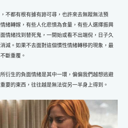
品，不都有根有據有跡可尋，也許來去無蹤無法預
將情緒轉嫁，有些人化悲憤為食量，有些人選擇振興
負面情緒找到替死鬼，一開始或看不出端倪，日子久
漸消減。如果不去面對這個慣性情緒轉移的現象，最
，不斷重覆。
力所衍生的負面情緒是其中一環，偏偏我們越想逃避
是重要的東西，往往越是無法從另一半身上得到。