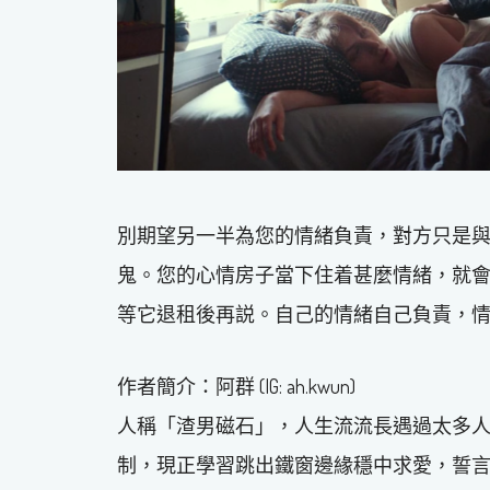
別期望另一半為您的情緒負責，對方只是
鬼。您的心情房子當下住着甚麼情緒，就
等它退租後再説。自己的情緒自己負責，
作者簡介：阿群 (IG: ah.kwun)
人稱「渣男磁石」，人生流流長遇過太多
制，現正學習跳出鐵窗邊緣穩中求愛，誓