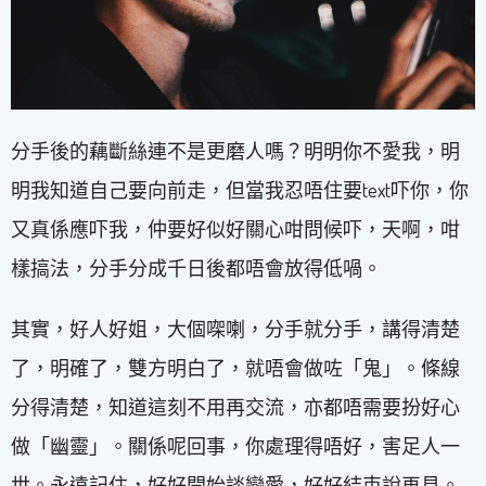
分手後的藕斷絲連不是更磨人嗎？明明你不愛我，明
明我知道自己要向前走，但當我忍唔住要text吓你，你
又真係應吓我，仲要好似好關心咁問候吓，天啊，咁
樣搞法，分手分成千日後都唔會放得低喎。
其實，好人好姐，大個㗎喇，分手就分手，講得清楚
了，明確了，雙方明白了，就唔會做咗「鬼」。條線
分得清楚，知道這刻不用再交流，亦都唔需要扮好心
做「幽靈」。關係呢回事，你處理得唔好，害足人一
世。永遠記住，好好開始談戀愛，好好結束說再見。