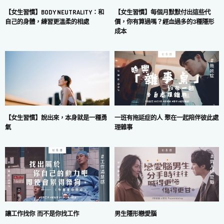
【女生習慣】每個月默默付出這些代
【女生習慣】BODY NEUTRALITY：和
價，你有算過嗎？經血過多的3種隱形
自己的身體，練習更溫柔的相處
成本
一班有拖延症的人 聚在一起陪伴彼此處
【女生習慣】說出來，本身就是一種勇
理雜事
氣
讓工作找你 而不是你找工作
男生隱形戀愛腦