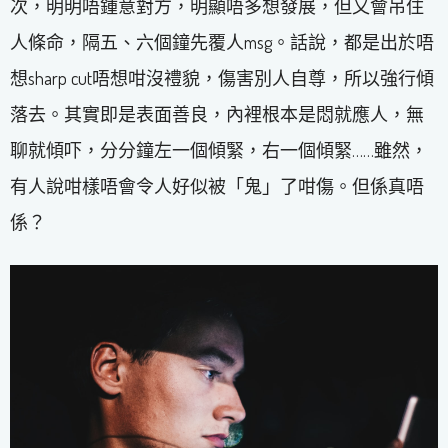
次，明明唔鍾意對方，明顯唔多想發展，但又會吊住
人條命，隔五、六個鐘先覆人msg。話說，都是出於唔
想sharp cut唔想咁沒禮貌，傷害別人自尊，所以強行傾
落去。其實即是表面善良，內裡根本是悶就應人，無
聊就傾吓，分分鐘左一個傾緊，右一個傾緊……雖然，
有人說咁樣唔會令人好似被「鬼」了咁傷。但係真唔
係？