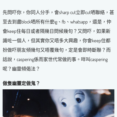
先問吓你，你同人分手，會sharp cut立即cut哂聯絡，甚
至去到盡block哂所有什麼ig、fb、whatsapp，還是，仲
會keep住每日或者隔幾日問候幾句？又問吓，如果新
識咗一個人，但其實你又唔多大興趣，你會keep住都
扮做吓朋友傾幾句又唔覆幾句，定是會即時斷聯？而
話說，caspering係而家世代常做的事。咩叫caspering
呢？幽靈傾偈法？
做隻幽靈定做鬼？