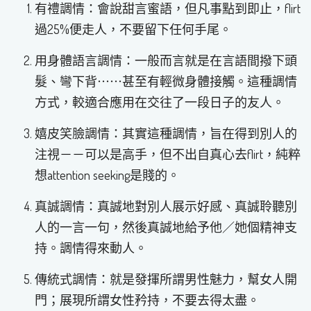
有禮調情：會說甜言蜜語，但凡事點到即止，flirt
過25%便走人，不要留下任何手尾。
用身體語言調情：一般而言就是在言語間撥下頭
髮、彎下背⋯⋯甚至有輕微身體接觸。這種調情
方式，較適合應用在交往了一段日子的友人。
嬉皮笑臉調情：其實這種調情，旨在得到別人的
注視－－可以是高手，但不出自真心去flirt，純粹
想attention seeking是賤的。
真誠調情：真誠地對別人展示好感、真誠聆聽別
人的一言一句，然後真誠地給予他／她個精神支
持。調情得來動人。
傳統式調情：就是發揮所謂男性魅力，幫女人開
門；展現所謂女性矜持，不要去得太盡。