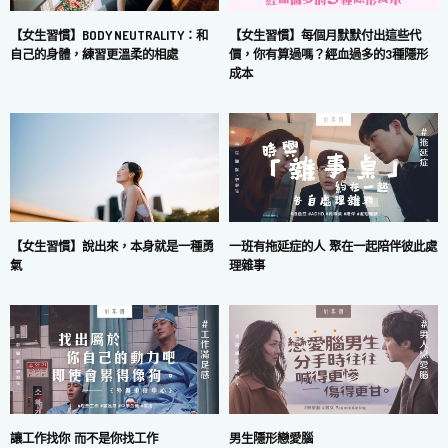
【女生習慣】每個月默默付出這些代
【女生習慣】BODY NEUTRALITY：和
價，你有算過嗎？經血過多的3種隱形
自己的身體，練習更溫柔的相處
成本
一班有拖延症的人 聚在一起陪伴彼此處
【女生習慣】說出來，本身就是一種勇
理雜事
氣
讓工作找你 而不是你找工作
男生隱形戀愛腦