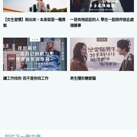
一班有拖延症的人 聚在一起陪伴彼此處
【女生習慣】說出來，本身就是一種勇
理雜事
氣
讓工作找你 而不是你找工作
男生隱形戀愛腦
前往下一篇文章