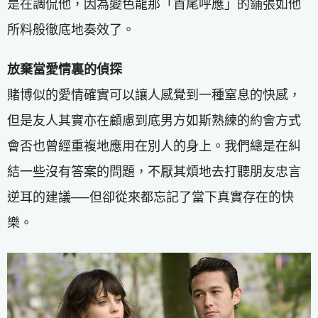
是在調侃他，因為變色龍那「首尾呼應」的鋪張如他
所料般徹底地奏效了。
放棄當愛情裏的偵探
賭博似的愛情確實可以讓人感覺到一種窒息的快感，
但是友人其實亦在顧慮到底男方如斯熟練的約會方式
會否也曾經重複地應用在別人的身上。我們總是在糾
結一些沒有答案的問題，不厭其煩地去打聽朋友忠言
逆耳的建議──但卻從來都忘記了當下真實存在的快
樂。