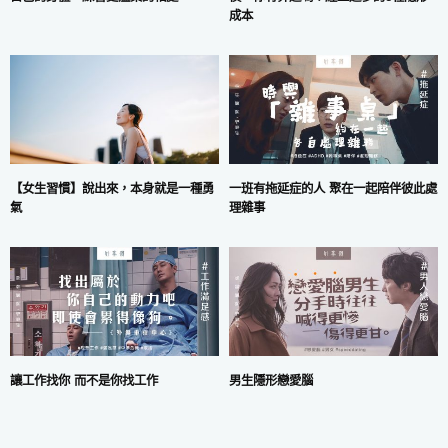
成本
一班有拖延症的人 聚在一起陪伴彼此處
【女生習慣】說出來，本身就是一種勇
理雜事
氣
讓工作找你 而不是你找工作
男生隱形戀愛腦