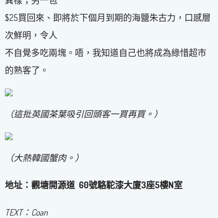
$25買回來、即將於下個月到期的海鹽朱古力，口感層
次鮮明，令人
不自覺多吃兩塊。唔，我知道自己也將成為綠惜超市
的熟客了。
（這批英國茶葉吸引回頭客一買再買。）
（大熱韓國蟹肉。）
地址：觀塘開源道 ​ 60號駱駝漆大廈3座5樓N室
TEXT：Coan