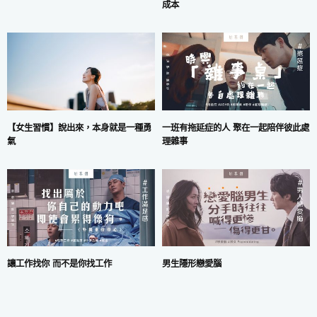
成本
一班有拖延症的人 聚在一起陪伴彼此處
【女生習慣】說出來，本身就是一種勇
理雜事
氣
讓工作找你 而不是你找工作
男生隱形戀愛腦