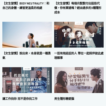
【女生習慣】每個月默默付出這些代
【女生習慣】BODY NEUTRALITY：和
價，你有算過嗎？經血過多的3種隱形
自己的身體，練習更溫柔的相處
成本
一班有拖延症的人 聚在一起陪伴彼此處
【女生習慣】說出來，本身就是一種勇
理雜事
氣
讓工作找你 而不是你找工作
男生隱形戀愛腦