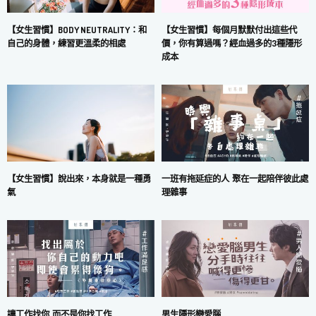
【女生習慣】每個月默默付出這些代
【女生習慣】BODY NEUTRALITY：和
價，你有算過嗎？經血過多的3種隱形
自己的身體，練習更溫柔的相處
成本
一班有拖延症的人 聚在一起陪伴彼此處
【女生習慣】說出來，本身就是一種勇
理雜事
氣
讓工作找你 而不是你找工作
男生隱形戀愛腦