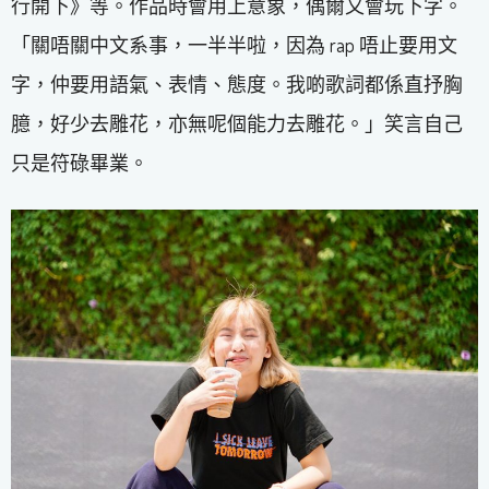
行開下》等。作品時會用上意象，偶爾又會玩下字。
「關唔關中文系事，一半半啦，因為 rap 唔止要用文
字，仲要用語氣、表情、態度。我啲歌詞都係直抒胸
臆，好少去雕花，亦無呢個能力去雕花。」笑言自己
只是符碌畢業。