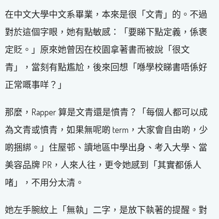
在中文大學中文系畢業，本來是很「文青」的。不過
對於這個字眼，她有點敏感：「要睇下點定義，係褒
定貶。」原來她曾因在校園拿著書而被說「很文
青」，當刻有點尷尬，後來回想「喺學校睇書唔係好
正常嘅事咩？」
那麼，Rapper 算是文青還是憤青？「每個人都可以成
為文青或憤青，如果無呢啲 term，大家會自由啲，少
啲捆綁。」住屋邨、讀地區中學出身、考入大學、當
美容品牌 PR，人來人往，更令她感到「其實都係人
啫」，不用分太清。
她左手腕紋上「無執」二字，是放下執著的提醒。對