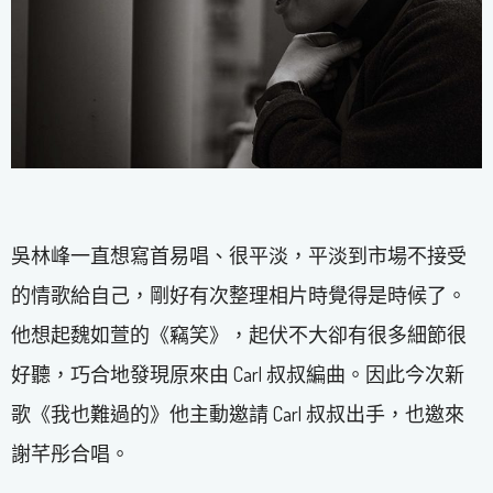
吳林峰一直想寫首易唱、很平淡，平淡到市場不接受
的情歌給自己，剛好有次整理相片時覺得是時候了。
他想起魏如萱的《竊笑》，起伏不大卻有很多細節很
好聽，巧合地發現原來由 Carl 叔叔編曲。因此今次新
歌《我也難過的》他主動邀請 Carl 叔叔出手，也邀來
謝芊彤合唱。