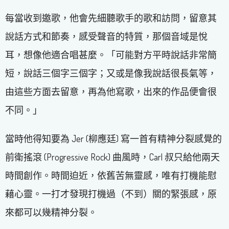
每當收到邀歌，他會先細聽歌手的歌和訪問，留意其
說話方式和節奏，感受聲音的特質，那個音域是悅
耳，想像他適合唱甚麼。「可能對方平時說話非常簡
短，說話三個字三個字；又或是像我說話很長氣等，
由這些方面去留意，再為他寫歌，出來的作品便會很
不同。」
當時他得知要為 Jer (柳應廷) 寫一首有精神分裂感覺的
前衛搖滾 (Progressive Rock) 曲風時，Carl 叔只給他兩天
時間創作。時間迫近，依舊苦無靈感，唯有打機能慰
藉心靈。一打才發現打機過（不到）關的緊張感，原
來都可以幾精神分裂。