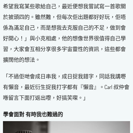
希望我寫某些歌給自己，最近便想我嘗試寫一首歌關
於披頭四的。雖然難，但每次佢出題都好好玩，佢唔
係為滿足自己，而是想我去克服自己的不足，做到會
好開心！」與小克相處，他的想像世界很值得自己學
習，大家會互相分享很多宇宙靈性的資訊，這些都會
擴闊他的想法。
「不過佢哋會成日串我，成日捉我錯字，同話我講嘢
有懶音，最近衍生捉我打字都有『懶音』。Carl 叔仲會
喺留言下面打返出嚟，好搞笑㗎。」
學會面對 有時我也難過的