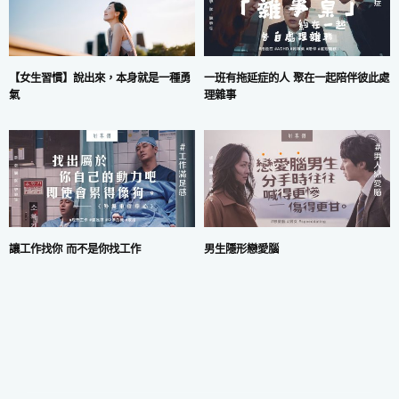
一班有拖延症的人 聚在一起陪伴彼此處
【女生習慣】說出來，本身就是一種勇
理雜事
氣
讓工作找你 而不是你找工作
男生隱形戀愛腦