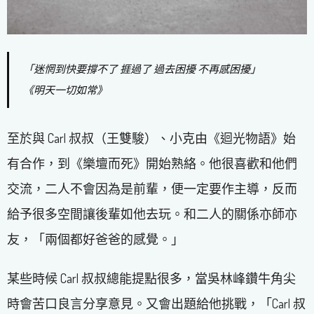
「迷惘到快要撐不了 捱過了 過去困擾 不再感困擾」
《明天一切如常》
至於與 Carl 叔叔（王雙駿）、小克由《迴光物語》始
有合作，到《樂壇而死》開始熟絡。他很喜歡和他們
交流，二人不會因為是前輩，便一定要作主導，反而
給予很多空間讓後輩如他去玩。和二人的關係亦師亦
友，「兩個都好爸爸的感覺。」
某些時候 Carl 叔叔總能提點很多，當吳林峰鑽牛角尖
時會苦口良言分享意見。又會出題給他挑戰，「Carl 叔