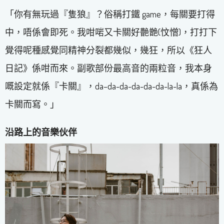
「你有無玩過『隻狼』？俗稱打鐵 game，每關要打得
中，唔係會即死。我咁啱又卡關好䒐䒏(忟憎)，打打下
覺得呢種感覺同精神分裂都幾似，幾狂，所以《狂人
日記》係咁而來。副歌部份最高音的兩粒音，我本身
嘅設定就係『卡關』，da–da-da-da-da-da-la-la，真係為
卡關而寫。」
沿路上的音樂伙伴