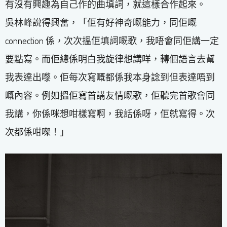
有沒有興趣為自己作的曲填詞，就這樣合作起來。
吳林峰說得興奮，「佢有好神奇嘅能力，同佢嘅
connection 係，次次搵佢填詞嘅歌，我唔會同佢講一定
要點寫。而佢總係明白我旋律想講咩，轉個語言去幫
我表達出嚟。佢每次寫嘅都係我本身諗到但表達唔到
嘅內容。例如搵佢寫首講友情嘅歌，佢聽完首歌會同
我講，你係咪想咁樣寫啊，我話係呀，佢就寫得。次
次都係咁㗎！」