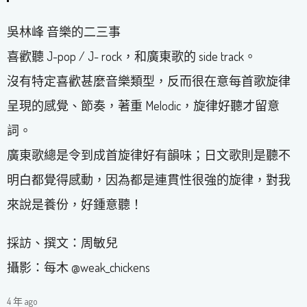
吳林峰 音樂的二三事
喜歡聽 J-pop / J- rock，和廣東歌的 side track。
沒有特定喜歡甚麼音樂類型，反而很在意每首歌旋律
呈現的感覺、節奏，著重 Melodic，旋律好聽才留意
詞。
廣東歌總是令到成首旋律好有韻味；日文歌則是聽不
明白都覺得感動，因為都是連貫性很強的旋律，對我
來說是養份，好鍾意聽！
採訪、撰文：周敏兒
攝影：每木 @weak_chickens
4 年 ago