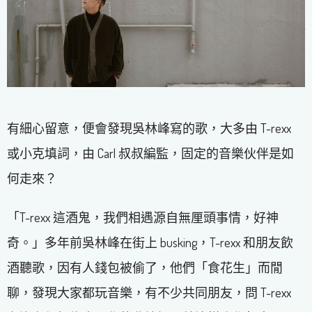
有細心留意，便會發現吳林峰寫的歌，大多由 T-rexx
或小克填詞，由 Carl 叔叔編監，固定的音樂伙伴是如
何走來？
「T-rexx 這酒鬼，我們相遇源自無厘頭事情，好神
奇。」多年前吳林峰在街上 busking，T-rexx 和朋友飲
酒聽歌，因有人錢包被偷了，他們「食花生」而閒
聊，發現大家都玩音樂，有不少共同朋友，問 T-rexx