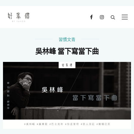
習慣文青
吳林峰 當下寫當下曲