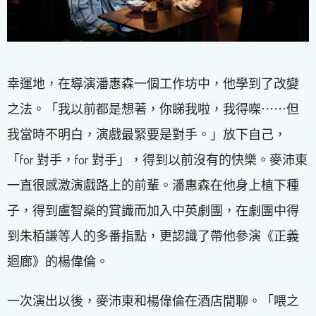
幸運地，在導演潘惠森一個工作坊中，他學到了改變
之法。「我以前都是想著，你睇我啦，我得㗎⋯⋯但
我當時不明白，演戲最緊要是對手。」放下自己，
「for 對手，for 對手」，得到以前沒有的快樂。麥沛東
一直很感激演戲路上的前輩。潘惠森在他身上植下種
子，得到盧智燊的賞識而加入中英劇團，在劇團中得
到朱栢謙等人的多番指點，更認識了帶他參演《正義
迴廊》的楊偉倫。
一次演出以後，麥沛東和楊偉倫在酒店閒聊。「喂之