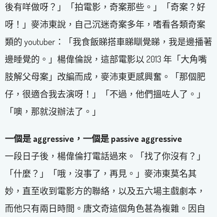
後有咩做呀？」「拍電影，奇案那些。」「奇案？好
呀！」麥沛東說，自己沉迷奇案多年，嗜看各類奇案
類的 youtuber：「我食飯睇搭車睇瞓覺睇，我是邊播著
邊睡覺的。」楊偉倫說，這部電影以 2013 年「大角嘴
肢解父母案」改編而成，麥沛東更感興奮。「那個肥
仔，很適合我去演呀！」「不過，他們搵咗人了。」
「噢，那就沒辦法了。」
一個是 aggressive，一個是 passive aggressive
一段日子後，楊偉倫打電話過來。「找了你沒有？」
「什麼？」「哦，沒事了，再見。」麥沛東莫名其
妙，直至收到電影方的聯絡，以及五六場主戲劇本，
而他只有兩日時間。唐文奇這個角色甚為複雜。因自