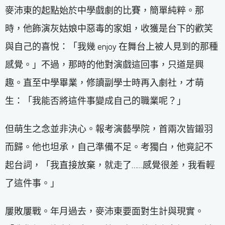
麥沛東的起點始於中學戲劇的比賽，簡單純粹。那
時，他飾演灰姑娘中惡毒的家姐，收獲是台下的歡笑
與自己的喜悅：「我幾 enjoy 在舞台上被人見到的那種
感覺。」不過，那時的他對演戲這回事，只道是興
趣。直至中學畢業，修讀副學士時再入劇社，才萌
生：「我能否將這件事變成自己的職業呢？」
但萌生之念並非決心。報考演藝學院，首兩次皆鎩羽
而歸。他也坦承，自己準備不足。考獨白，他竟記不
起台詞，「我直接放棄，就走了……感覺很差，我看輕
了這件事。」
屢敗屢戰。年月過去，麥沛東要面對生計與現實。