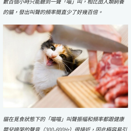
數百個小時只能聽到一聲「喵」叫，相比由人類飼養
的貓，發出叫聲的頻率簡直少了好幾百倍。
貓在覓食狀態下的「喵喵」叫聲振幅和頻率都跟健康
嬰兒啼哭的聲音（300-600Hz）很接近，因此極容易引