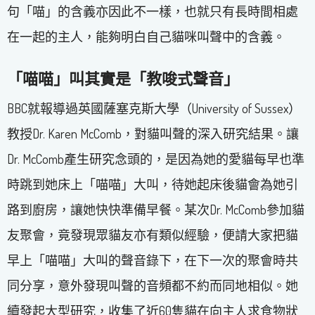
句「喵」的含義亦因此不一樣，也就只有長時間相處
在一起的主人，能夠明白自己貓咪叫聲中的含義。
「喵喵」叫其實是「教唆式聲音」
BBC就報導過英國薩塞克斯大學（University of Sussex）
教授Dr. Karen McComb，對貓叫聲的深入研究結果。讓
Dr. McComb產生研究念頭的，是因為她的愛貓每早也準
時跳到她床上「喵喵」大叫，待她起床後貓會為她引
路到廚房，讓她快快準備早餐。某次Dr. McComb參加貓
友聚會，竟發現眾貓友亦有類似經驗，便請大家把貓
早上「喵喵」大叫的聲音錄下，在下一次的聚會時共
同分享，意外發現叫聲的音頻都不約而同地相似。她
續發起大型研究，收集了近60隻貓在向主人求食物狀