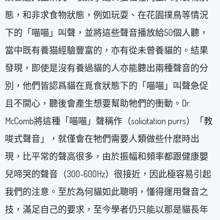
態，和非求食物狀態，例如玩耍、在花園撲鳥等情況
下的「喵喵」叫聲，並將這些聲音播放給50個人聽，
當中既有養猫經驗豐富的，亦有從未曾養貓的。結果
發現，即使是沒有養過貓的人亦能聽出兩種聲音的分
別，他們皆認爲貓在覓食狀態下的「喵喵」叫聲急促
且不開心，聽後會產生想要幫助牠們的衝動。Dr.
McComb將這種「喵喵」聲稱作（solicitation purrs）「教
唆式聲音」，就僅會在牠們需要人類做些什麽時出
現，比平常的聲高很多，由於振幅和頻率都跟健康嬰
兒啼哭的聲音（300-600Hz）很接近，因此極容易引起
我們的注意。至於為何貓如此聰明，懂得運用聲音之
技，滿足自己的要求，至今學者仍只能以那是貓長年