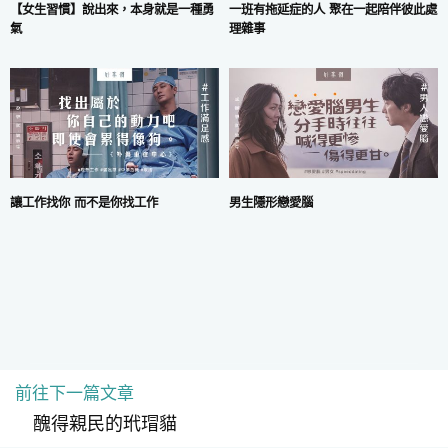
一班有拖延症的人 聚在一起陪伴彼此處
【女生習慣】說出來，本身就是一種勇
理雜事
氣
讓工作找你 而不是你找工作
男生隱形戀愛腦
前往下一篇文章
COPYRIGHT © 2024 MARS DIGITAL LIMITED.
使用條款
|
私隱政策
醜得親民的玳瑁貓